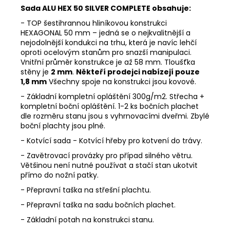
Sada ALU HEX 50 SILVER COMPLETE obsahuje:
- TOP šestihrannou hliníkovou konstrukci
HEXAGONAL 50 mm – jedná se o nejkvalitnější a
nejodolnější kondukci na trhu, která je navíc lehčí
oproti ocelovým stanům pro snazší manipulaci.
Vnitřní průměr konstrukce je až 58 mm. Tloušťka
stěny je
2 mm
.
Někteří prodejci nabízejí pouze
1,8 mm
Všechny spoje na konstrukci jsou kovové.
- Základní kompletní opláštění 300g/m2. Střecha +
kompletní boční opláštění. 1-2 ks bočních plachet
dle rozměru stanu jsou s vyhrnovacími dveřmi. Zbylé
boční plachty jsou plné.
- Kotvící sada - Kotvící hřeby pro kotvení do trávy.
- Zavětrovací provázky pro případ silného větru.
Většinou není nutné používat a stačí stan ukotvit
přímo do nožní patky.
- Přepravní taška na střešní plachtu.
- Přepravní taška na sadu bočních plachet.
- Základní potah na konstrukci stanu.