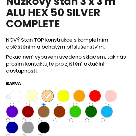
Nůžkový stan 3 x 3 m
A
a
ALU HEX 50 SILVER
j
COMPLETE
í
t
?
NOVÝ Stan TOP konstrukce s kompletním
opláštěním a bohatým příslušenstvím.
Pokud není vybavení uvedeno skladem, tak nás
prosím kontaktujte pro zjištění aktuální
dostupnosti.
HLEDAT
BARVA
D
o
p
o
r
u