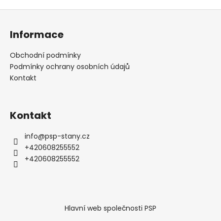
Z
á
Informace
p
a
Obchodní podmínky
t
Podmínky ochrany osobních údajů
í
Kontakt
Kontakt
info
@
psp-stany.cz
+420608255552
+420608255552
Hlavní web společnosti PSP