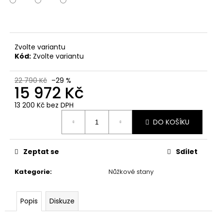
č
u
j
e
m
Zvolte variantu
e
Kód:
Zvolte variantu
22 790 Kč
–29 %
15 972 Kč
13 200 Kč bez DPH
Měrná
DO KOŠÍKU
cena:
Zeptat se
Sdílet
Kategorie
:
Nůžkové stany
Popis
Diskuze