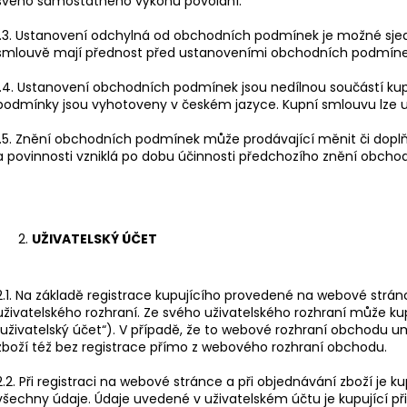
svého samostatného výkonu povolání.
1.3. Ustanovení odchylná od obchodních podmínek je možné sjed
smlouvě mají přednost před ustanoveními obchodních podmíne
1.4. Ustanovení obchodních podmínek jsou nedílnou součástí ku
podmínky jsou vyhotoveny v českém jazyce. Kupní smlouvu lze u
1.5. Znění obchodních podmínek může prodávající měnit či dop
a povinnosti vzniklá po dobu účinnosti předchozího znění obch
UŽIVATELSKÝ ÚČET
2.1. Na základě registrace kupujícího provedené na webové strá
uživatelského rozhraní. Ze svého uživatelského rozhraní může ku
„uživatelský účet“). V případě, že to webové rozhraní obchodu 
zboží též bez registrace přímo z webového rozhraní obchodu.
2.2. Při registraci na webové stránce a při objednávání zboží je 
všechny údaje. Údaje uvedené v uživatelském účtu je kupující při