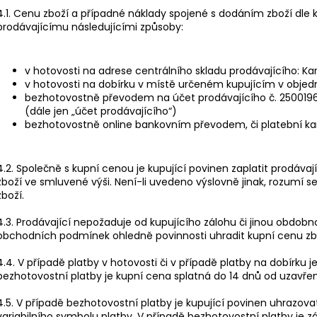
4.1. Cenu zboží a případné náklady spojené s dodáním zboží dle 
prodávajícímu následujícími způsoby:
v hotovosti na adrese centrálního skladu prodávajícího: Kar
v hotovosti na dobírku v místě určeném kupujícím v obje
bezhotovostně převodem na účet prodávajícího č. 25001964
(dále jen „účet prodávajícího“)
bezhotovostně online bankovním převodem, či platební ka
4.2. Společně s kupní cenou je kupující povinen zaplatit prodáv
zboží ve smluvené výši. Není-li uvedeno výslovně jinak, rozumí 
zboží.
4.3. Prodávající nepožaduje od kupujícího zálohu či jinou obdob
obchodních podmínek ohledně povinnosti uhradit kupní cenu zb
4.4. V případě platby v hotovosti či v případě platby na dobírku j
bezhotovostní platby je kupní cena splatná do 14 dnů od uzavřen
4.5. V případě bezhotovostní platby je kupující povinen uhrazov
variabilního symbolu platby. V případě bezhotovostní platby je z