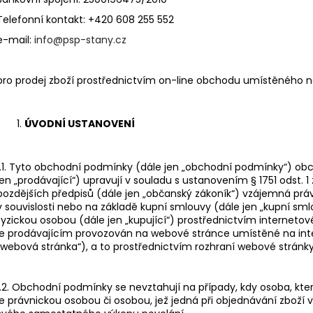
Telefonní kontakt: +420 608 255 552
e-mail:
info@psp-stany.cz
pro prodej zboží prostřednictvím on-line obchodu umístěného 
ÚVODNÍ USTANOVENÍ
1.1. Tyto obchodní podmínky (dále jen „obchodní podmínky“) obch
jen „prodávající“) upravují v souladu s ustanovením § 1751 odst. 1
pozdějších předpisů (dále jen „občanský zákoník“) vzájemná práv
v souvislosti nebo na základě kupní smlouvy (dále jen „kupní sm
fyzickou osobou (dále jen „kupující“) prostřednictvím internet
je prodávajícím provozován na webové stránce umístěné na in
„webová stránka“), a to prostřednictvím rozhraní webové stránk
1.2. Obchodní podmínky se nevztahují na případy, kdy osoba, kte
je právnickou osobou či osobou, jež jedná při objednávání zboží 