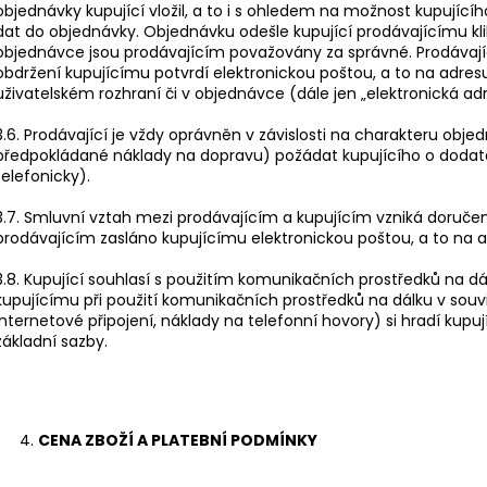
objednávky kupující vložil, a to i s ohledem na možnost kupujícíh
dat do objednávky. Objednávku odešle kupující prodávajícímu kli
objednávce jsou prodávajícím považovány za správné. Prodávají
obdržení kupujícímu potvrdí elektronickou poštou, a to na adres
uživatelském rozhraní či v objednávce (dále jen „elektronická adr
3.6. Prodávající je vždy oprávněn v závislosti na charakteru obje
předpokládané náklady na dopravu) požádat kupujícího o dodat
telefonicky).
3.7. Smluvní vztah mezi prodávajícím a kupujícím vzniká doručení
prodávajícím zasláno kupujícímu elektronickou poštou, a to na a
3.8. Kupující souhlasí s použitím komunikačních prostředků na dál
kupujícímu při použití komunikačních prostředků na dálku v souv
internetové připojení, náklady na telefonní hovory) si hradí kupuj
základní sazby.
CENA ZBOŽÍ A PLATEBNÍ PODMÍNKY