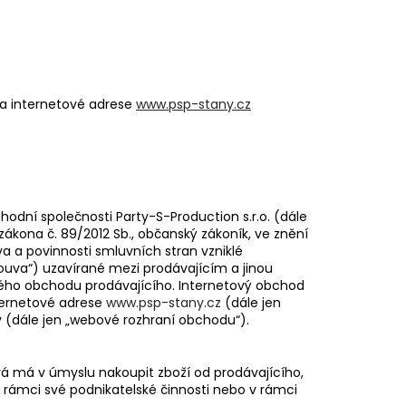
na internetové adrese
www.psp-stany.cz
odní společnosti Party-S-Production s.r.o. (dále
 zákona č. 89/2012 Sb., občanský zákoník, ve znění
a a povinnosti smluvních stran vzniklé
louva“) uzavírané mezi prodávajícím a jinou
ového obchodu prodávajícího. Internetový obchod
ternetové adrese
www.psp-stany.cz
(dále jen
y (dále jen „webové rozhraní obchodu“).
rá má v úmyslu nakoupit zboží od prodávajícího,
v rámci své podnikatelské činnosti nebo v rámci