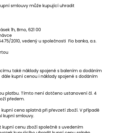
kupní smlouvy může kupující uhradit
ásek 1h, Brno, 621 00
dnávce
75/2010, vedený u společnosti Fio banka, a.s.
rtou
ajícímu také náklady spojené s balením a dodáním
se dále kupní cenou i náklady spojené s dodáním
nou platbu. Tímto není dotčeno ustanovení čl. 4
oží předem.
e kupní cena splatná při převzetí zboží. V případě
í kupní smlouvy.
at kupní cenu zboží společně s uvedením
ávazek kupujícího uhradit kupní cenu splněn