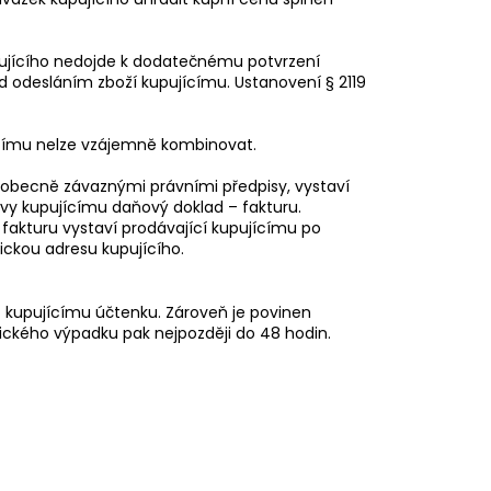
upujícího nedojde k dodatečnému potvrzení
ed odesláním zboží kupujícímu. Ustanovení § 2119
jícímu nelze vzájemně kombinovat.
o obecně závaznými právními předpisy, vystaví
vy kupujícímu daňový doklad – fakturu.
fakturu vystaví prodávající kupujícímu po
nickou adresu kupujícího.
it kupujícímu účtenku. Zároveň je povinen
nického výpadku pak nejpozději do 48 hodin.