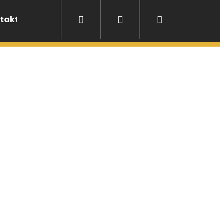
Hledat
Přihlášení
Nákupní
takt
Pronájem stanů
košík