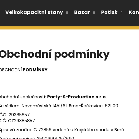
Velkokapacitní stany
Bazar
Potisk
Kon
Co potřebujete najít?
Obchodní podmínky
HLEDAT
OBCHODNÍ
PODMÍNKY
Doporučujeme
obchodní společnosti:
Party-S-Production s.r.o.
Se sídlem: Novoměstská 1451/61, Brno-Řečkovice, 621 00
IČO: 29385857
DIČ: CZ29385857
Spisová značka: C 72856 vedená u Krajského soudu v Brně
Bankovní spojení: 2500196475/2010