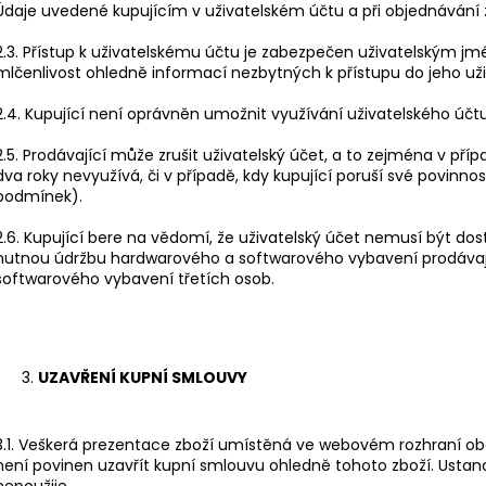
Údaje uvedené kupujícím v uživatelském účtu a při objednávání 
2.3. Přístup k uživatelskému účtu je zabezpečen uživatelským j
mlčenlivost ohledně informací nezbytných k přístupu do jeho uži
2.4. Kupující není oprávněn umožnit využívání uživatelského úč
2.5. Prodávající může zrušit uživatelský účet, a to zejména v příp
dva roky nevyužívá, či v případě, kdy kupující poruší své povinn
podmínek).
2.6. Kupující bere na vědomí, že uživatelský účet nemusí být do
nutnou údržbu hardwarového a softwarového vybavení prodávaj
softwarového vybavení třetích osob.
UZAVŘENÍ KUPNÍ SMLOUVY
3.1. Veškerá prezentace zboží umístěná ve webovém rozhraní ob
není povinen uzavřít kupní smlouvu ohledně tohoto zboží. Ustan
nepoužije.