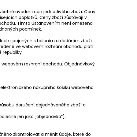
včetně uvedení cen jednotlivého zboží. Ceny
ejících poplatků. Ceny zboží zůstávají v
 obchodu. Tímto ustanovením není omezena
jednaných podmínek.
dech spojených s balením a dodáním zboží.
vedené ve webovém rozhraní obchodu platí
 republiky.
ř ve webovém rozhraní obchodu. Objednávkový
do elektronického nákupního košíku webového
způsobu doručení objednávaného zboží a
olečně jen jako „objednávka“).
něno zkontrolovat a měnit údaje, které do