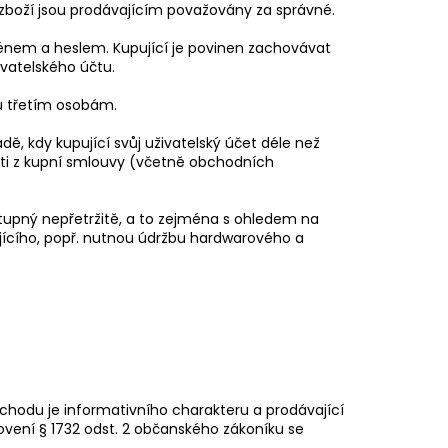
zboží jsou prodávajícím považovány za správné.
ménem a heslem. Kupující je povinen zachovávat
vatelského účtu.
tu třetím osobám.
adě, kdy kupující svůj uživatelský účet déle než
osti z kupní smlouvy (včetně obchodních
stupný nepřetržitě, a to zejména s ohledem na
ícího, popř. nutnou údržbu hardwarového a
chodu je informativního charakteru a prodávající
ovení § 1732 odst. 2 občanského zákoníku se