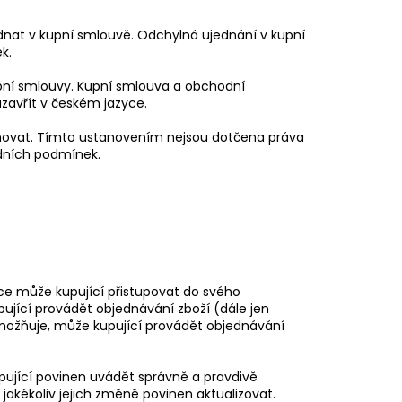
nat v kupní smlouvě. Odchylná ujednání v kupní
k.
pní smlouvy. Kupní smlouva a obchodní
zavřít v českém jazyce.
lňovat. Tímto ustanovením nejsou dotčena práva
odních podmínek.
nce může kupující přistupovat do svého
pující provádět objednávání zboží (dále jen
umožňuje, může kupující provádět objednávání
kupující povinen uvádět správně a pravdivě
 jakékoliv jejich změně povinen aktualizovat.