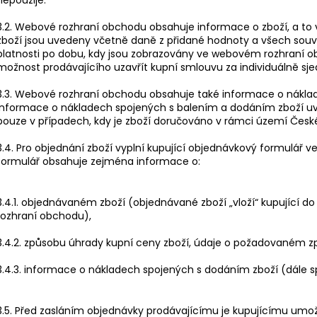
3.2. Webové rozhraní obchodu obsahuje informace o zboží, a to 
zboží jsou uvedeny včetně daně z přidané hodnoty a všech souvis
platnosti po dobu, kdy jsou zobrazovány ve webovém rozhraní
možnost prodávajícího uzavřít kupní smlouvu za individuálně s
3.3. Webové rozhraní obchodu obsahuje také informace o nákla
Informace o nákladech spojených s balením a dodáním zboží u
pouze v případech, kdy je zboží doručováno v rámci území České
3.4. Pro objednání zboží vyplní kupující objednávkový formulá
formulář obsahuje zejména informace o:
3.4.1. objednávaném zboží (objednávané zboží „vloží“ kupující 
rozhraní obchodu),
3.4.2. způsobu úhrady kupní ceny zboží, údaje o požadovaném 
3.4.3. informace o nákladech spojených s dodáním zboží (dále sp
3.5. Před zasláním objednávky prodávajícímu je kupujícímu umož