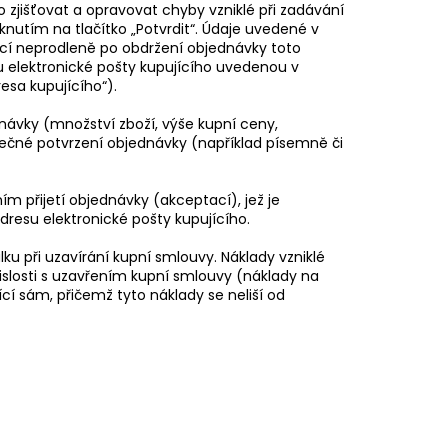
o zjišťovat a opravovat chyby vzniklé při zadávání
knutím na tlačítko „Potvrdit“. Údaje uvedené v
cí neprodleně po obdržení objednávky toto
u elektronické pošty kupujícího uvedenou v
esa kupujícího“).
dnávky (množství zboží, výše kupní ceny,
ečné potvrzení objednávky (například písemně či
m přijetí objednávky (akceptací), jež je
dresu elektronické pošty kupujícího.
ku při uzavírání kupní smlouvy. Náklady vzniklé
islosti s uzavřením kupní smlouvy (náklady na
ící sám, přičemž tyto náklady se neliší od