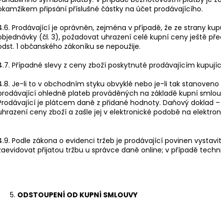
okamžikem připsání příslušné částky na účet prodávajícího.
4.6. Prodávající je oprávněn, zejména v případě, že ze strany k
objednávky (čl. 3), požadovat uhrazení celé kupní ceny ještě př
odst. 1 občanského zákoníku se nepoužije.
4.7. Případné slevy z ceny zboží poskytnuté prodávajícím kupu
4.8. Je-li to v obchodním styku obvyklé nebo je-li tak stanoven
prodávající ohledně plateb prováděných na základě kupní smlou
Prodávající je plátcem daně z přidané hodnoty. Daňový doklad – 
uhrazení ceny zboží a zašle jej v elektronické podobě na elektro
4.9. Podle zákona o evidenci tržeb je prodávající povinen vystav
zaevidovat přijatou tržbu u správce daně online; v případě tech
ODSTOUPENÍ OD KUPNÍ SMLOUVY