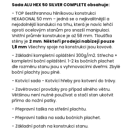
Sada ALU HEX 50 SILVER COMPLETE obsahuje:
- TOP šestihrannou hliníkovou konstrukci
HEXAGONAL 50 mm – jedná se o nejkvalitnější a
nejodolnější kondukci na trhu, která je navíc lehčí
oproti ocelovým stanům pro snazší manipulaci.
Vnitřní průměr konstrukce je až 58 mm. Tloušťka
stěny je
2 mm
.
Někteří prodejci nabízejí pouze
1,8 mm
Všechny spoje na konstrukci jsou kovové.
- Základní kompletní opláštění 300g/m2. Střecha +
kompletní boční opláštění. 1-2 ks bočních plachet
dle rozměru stanu jsou s vyhrnovacími dveřmi. Zbylé
boční plachty jsou plné.
- Kotvící sada - Kotvící hřeby pro kotvení do trávy.
- Zavětrovací provázky pro případ silného větru.
Většinou není nutné používat a stačí stan ukotvit
přímo do nožní patky.
- Přepravní taška na střešní plachtu.
- Přepravní taška na sadu bočních plachet.
- Základní potah na konstrukci stanu.