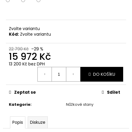
č
u
j
e
m
Zvolte variantu
e
Kód:
Zvolte variantu
22 790 Kč
–29 %
15 972 Kč
13 200 Kč bez DPH
Měrná
DO KOŠÍKU
cena:
Zeptat se
Sdílet
Kategorie
:
Nůžkové stany
Popis
Diskuze