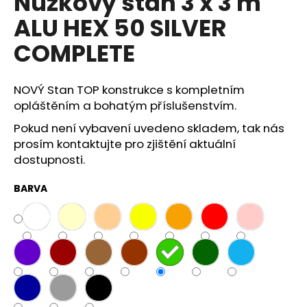
Nůžkový stan 3 x 3 m
A
a
ALU HEX 50 SILVER
j
COMPLETE
í
t
?
NOVÝ Stan TOP konstrukce s kompletním
opláštěním a bohatým příslušenstvím.
Pokud není vybavení uvedeno skladem, tak nás
prosím kontaktujte pro zjištění aktuální
dostupnosti.
HLEDAT
BARVA
D
o
p
o
r
u