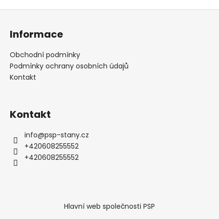
Z
á
Informace
p
a
Obchodní podmínky
t
Podmínky ochrany osobních údajů
í
Kontakt
Kontakt
info
@
psp-stany.cz
+420608255552
+420608255552
Hlavní web společnosti PSP