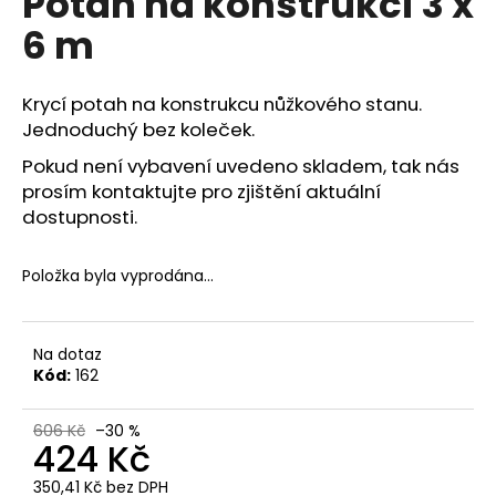
Potah na konstrukci 3 x
a
6 m
j
í
Krycí potah na konstrukcu nůžkového stanu.
t
Jednoduchý bez koleček.
?
Pokud není vybavení uvedeno skladem, tak nás
prosím kontaktujte pro zjištění aktuální
dostupnosti.
HLEDAT
Položka byla vyprodána…
D
Na dotaz
o
Kód:
162
p
o
606 Kč
–30 %
424 Kč
r
u
350,41 Kč bez DPH