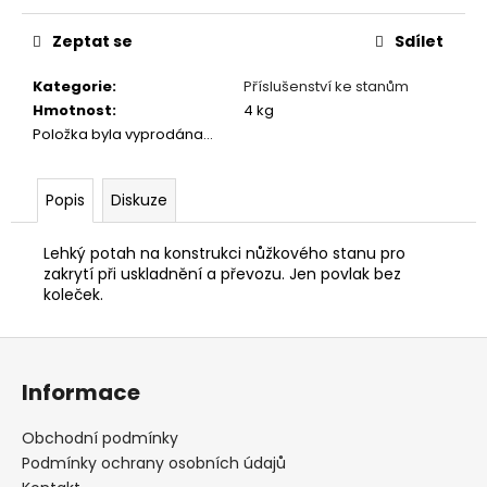
č
Měrná
u
cena:
Zeptat se
Sdílet
j
e
Kategorie
:
Příslušenství ke stanům
m
Hmotnost
:
4 kg
e
Položka byla vyprodána…
Popis
Diskuze
Lehký potah na konstrukci nůžkového stanu pro
zakrytí při uskladnění a převozu. Jen povlak bez
koleček.
Z
á
Informace
p
a
Obchodní podmínky
t
Podmínky ochrany osobních údajů