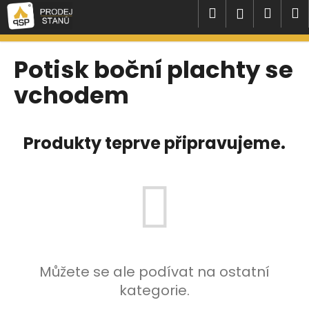
K
Přejít
Hledat
Náku
M
Přihlášen
na
o
obsah
Zpět
Zpět
košík
š
í
Potisk boční plachty se
C
k
vchodem
o
p
o
Produkty teprve připravujeme.
t
ř
e
b
u
j
e
t
Můžete se ale podívat na ostatní
e
kategorie.
n