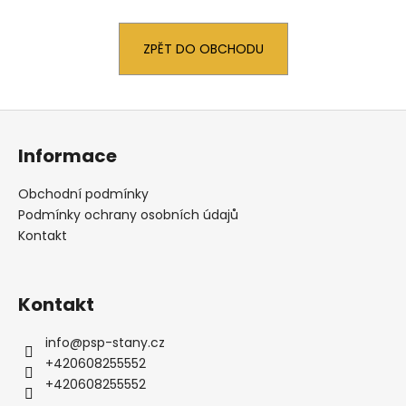
a
j
ZPĚT DO OBCHODU
í
t
?
Z
á
Informace
p
a
Obchodní podmínky
t
HLEDAT
Podmínky ochrany osobních údajů
í
Kontakt
D
Kontakt
o
p
info
@
psp-stany.cz
o
+420608255552
r
+420608255552
u