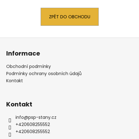
a
j
ZPĚT DO OBCHODU
í
t
?
Z
á
Informace
p
a
Obchodní podmínky
t
HLEDAT
Podmínky ochrany osobních údajů
í
Kontakt
D
Kontakt
o
p
info
@
psp-stany.cz
o
+420608255552
r
+420608255552
u