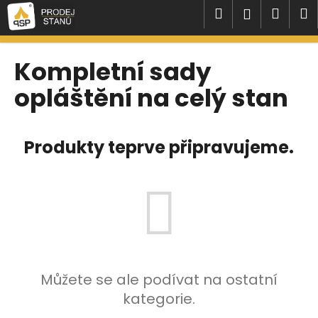
K
Přejít
Hledat
Náku
M
Přihlášen
na
o
obsah
Zpět
Zpět
košík
š
í
Kompletní sady
C
k
opláštění na celý stan
o
p
o
Produkty teprve připravujeme.
t
ř
e
b
u
j
e
t
Můžete se ale podívat na ostatní
e
kategorie.
n