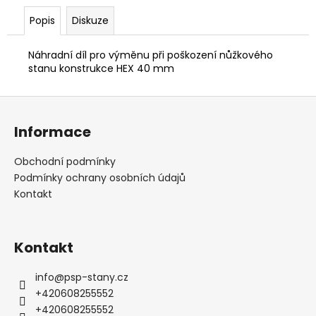
č
u
Popis
Diskuze
j
e
Náhradní díl pro výměnu při poškození nůžkového
m
stanu konstrukce HEX 40 mm
e
Z
á
Informace
p
a
Obchodní podmínky
t
Podmínky ochrany osobních údajů
í
Kontakt
Kontakt
info
@
psp-stany.cz
+420608255552
+420608255552