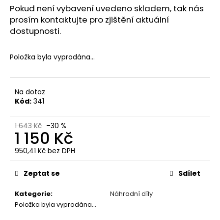
Pokud není vybavení uvedeno skladem, tak nás
a
prosím kontaktujte pro zjištění aktuální
j
dostupnosti.
í
t
Položka byla vyprodána…
?
Na dotaz
Kód:
341
HLEDAT
1 643 Kč
–30 %
1 150 Kč
950,41 Kč bez DPH
D
Měrná
o
cena:
Zeptat se
Sdílet
p
o
Kategorie
:
Náhradní díly
r
Položka byla vyprodána…
u