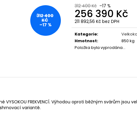
312 400 Kč
–17 %
256 390 Kč
312 400
KČ
211 892,56 Kč bez DPH
–17 %
Měrná
cena:
Kategorie
:
Velkoka
Hmotnost
:
850 kg
Položka byla vyprodána…
vané VYSOKOU FREKVENCÍ. Výhodou oproti běžným svárům jsou vel
/shrnovací variantě.