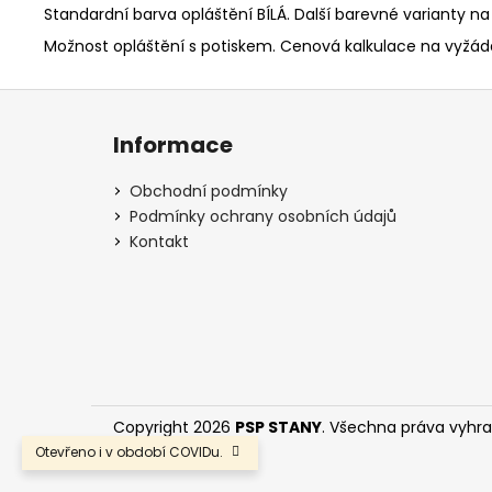
Standardní barva opláštění BÍLÁ. Další barevné varianty na
Možnost opláštění s potiskem. Cenová kalkulace na vyžád
Z
á
Informace
p
a
Obchodní podmínky
t
Podmínky ochrany osobních údajů
í
Kontakt
Copyright 2026
PSP STANY
. Všechna práva vyhr
Otevřeno i v období COVIDu.