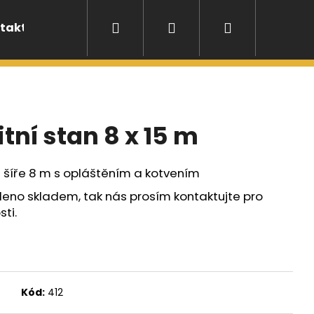
Hledat
Přihlášení
Nákupní
takt
Pronájem stanů
košík
ní stan 8 x 15 m
 šíře 8 m s opláštěním a kotvením
eno skladem, tak nás prosím kontaktujte pro
sti.
Kód:
412