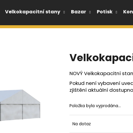
Velkokapacitní stany
Bazar
Potisk
Kon
Co potřebujete najít?
Velkokapacit
HLEDAT
NOVÝ Velkokapacitní stan
Doporučujeme
Pokud není vybavení uved
zjištění aktuální dostupno
Položka byla vyprodána…
Na dotaz