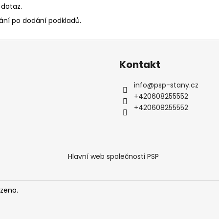
 dotaz.
ání po dodání podkladů.
Kontakt
info
@
psp-stany.cz
+420608255552
+420608255552
Hlavní web společnosti PSP
azena.